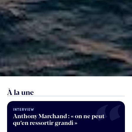
IMAGE
Bilan d’une édition inédite, historique et
riche en émotions !
“
5 juillet 2024
Temps de lecture : 3 min
À la une
INTERVIEW
Anthony Marchand : « on ne peut
qu’en ressortir grandi »