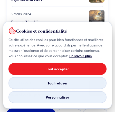
6 mars 2024
Cap au Nord !
Cookies et confidentialité
4 mars 2024
Ce site utilise des cookies pour bien fonctionner et améliorer
Et maintenant, tous derrière "Antho"
votre expérience. Avec votre accord, ils permettent aussi de
et Éric !
mesurer l'audience et de personnaliser certains contenus.
Vous choisissez ce que vous acceptez.
En savoir plus
3 mars 2024
« Je suis un peu à bout… »
Tout accepter
3 mars 2024
Tout refuser
Armel Le Cléac’h sur la troisième
marche du podium !
Personnaliser
Toutes les actualités
Photos
Vidéos